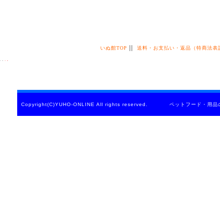
||
いぬ館TOP
送料・お支払い・返品（特商法表
Copyright(C)YUHO-ONLINE All rights reserved. ペットフード