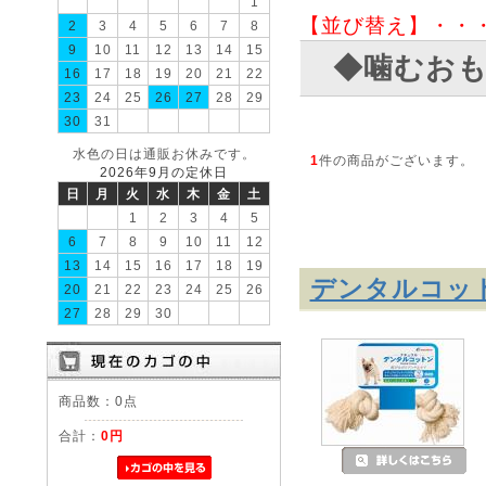
1
【並び替え】・・
2
3
4
5
6
7
8
9
10
11
12
13
14
15
◆噛むお
16
17
18
19
20
21
22
23
24
25
26
27
28
29
30
31
水色の日は通販お休みです。
1
件の商品がございます。
2026年9月の定休日
日
月
火
水
木
金
土
1
2
3
4
5
6
7
8
9
10
11
12
13
14
15
16
17
18
19
デンタルコッ
20
21
22
23
24
25
26
27
28
29
30
商品数：0点
合計：
0円