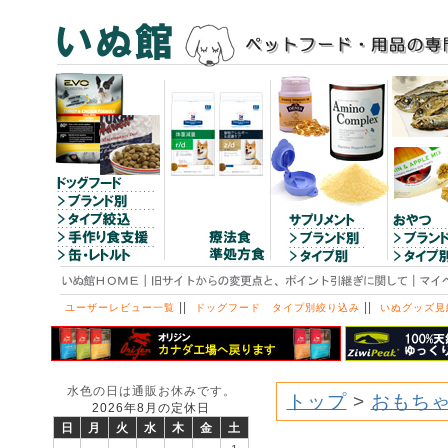
||
||
ユーザーレビュー一覧
ドッグフード タイプ別絞り込み
いぬグッズ見
水色の日は通販お休みです。
トップ
>
おもち
2026年8月の定休日
日
月
火
水
木
金
土