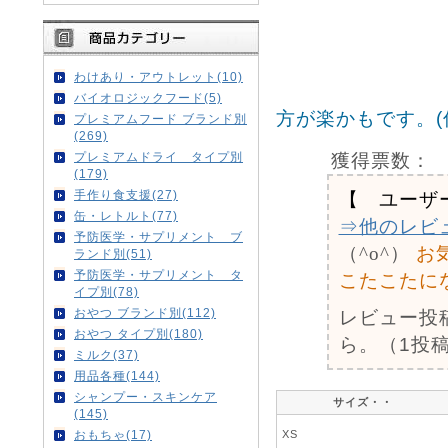
わけあり・アウトレット(10)
バイオロジックフード(5)
方が楽かもです。(
プレミアムフード ブランド別
(269)
獲得票数：
プレミアムドライ タイプ別
(179)
手作り食支援(27)
【 ユーザ
缶・レトルト(77)
⇒他のレビ
予防医学・サプリメント ブ
（^o^）
お
ランド別(51)
予防医学・サプリメント タ
こたこたに
イプ別(78)
おやつ ブランド別(112)
レビュー投
おやつ タイプ別(180)
ら。（1投稿
ミルク(37)
用品各種(144)
シャンプー・スキンケア
サイズ・・
(145)
XS
おもちゃ(17)