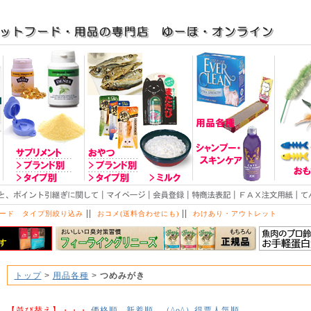
||
||
ード タイプ別絞り込み
おコメ(送料合わせにも)
わけあり・アウトレット
トップ
>
用品各種
>
つめみがき
【並び替え】・・・
価格順
新着順
得票人気順
（^o^）