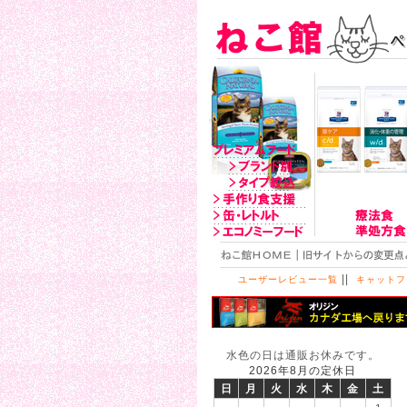
||
ユーザーレビュー一覧
キャットフ
水色の日は通販お休みです。
2026年8月の定休日
日
月
火
水
木
金
土