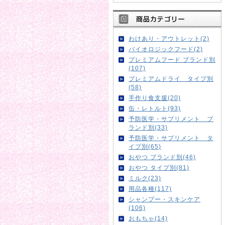
わけあり・アウトレット(2)
バイオロジックフード(2)
プレミアムフード ブランド別
(107)
プレミアムドライ タイプ別
(58)
手作り食支援(20)
缶・レトルト(93)
予防医学・サプリメント ブ
ランド別(33)
予防医学・サプリメント タ
イプ別(65)
おやつ ブランド別(46)
おやつ タイプ別(81)
ミルク(23)
用品各種(117)
シャンプー・スキンケア
(106)
おもちゃ(14)