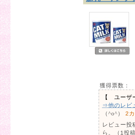
獲得票数：
【 ユーザ
⇒他のレビ
（^o^）
2
レビュー投
ら。（1投稿