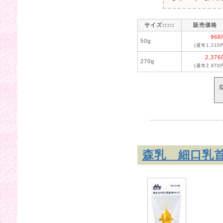
サイズ:::::
販売価格
968
50g
(通常1,210
2,37
270g
(通常2,970
森乳 細口乳