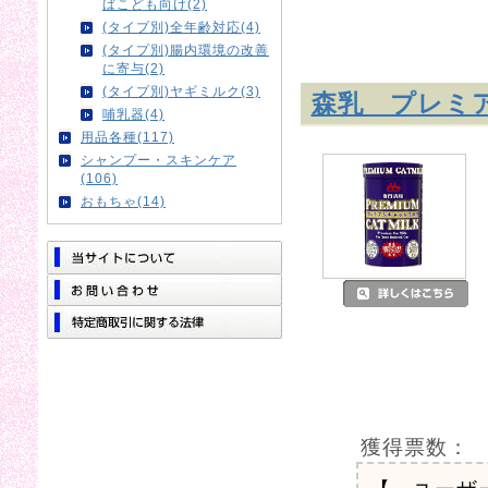
ばこども向け(2)
(タイプ別)全年齢対応(4)
(タイプ別)腸内環境の改善
に寄与(2)
(タイプ別)ヤギミルク(3)
森乳 プレミア
哺乳器(4)
用品各種(117)
シャンプー・スキンケア
(106)
おもちゃ(14)
獲得票数：