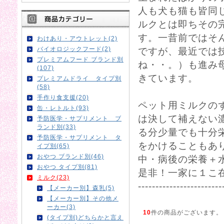
人も犬も猫も皆同
ルクとは即ちその
す。一昔前ではそ
わけあり・アウトレット(2)
バイオロジックフード(2)
ですが、最近では
プレミアムフード ブランド別
ね・・。）も進み
(107)
きています。
プレミアムドライ タイプ別
(58)
手作り食支援(20)
ペット用ミルクの
缶・レトルト(93)
は決して補えない
予防医学・サプリメント ブ
ランド別(33)
る分少量でも十分
予防医学・サプリメント タ
をかけることもあ
イプ別(65)
おやつ ブランド別(46)
中・病後の栄養＋
おやつ タイプ別(81)
是非！一家に１こ
ミルク(23)
------------------------
【メーカー別】森乳(5)
【メーカー別】その他メ
ーカー(3)
10
件の商品がございます。
(タイプ別)どちらかと言え