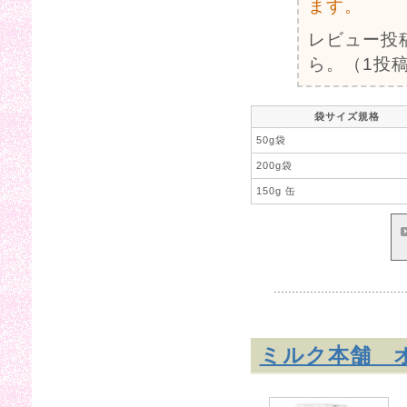
ます。
レビュー投
ら。（1投稿
袋サイズ規格
50g袋
200g袋
150g 缶
ミルク本舗 オ