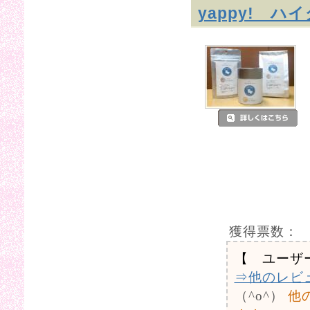
yappy! 
獲得票数：
【 ユーザ
⇒他のレビ
（^o^）
他