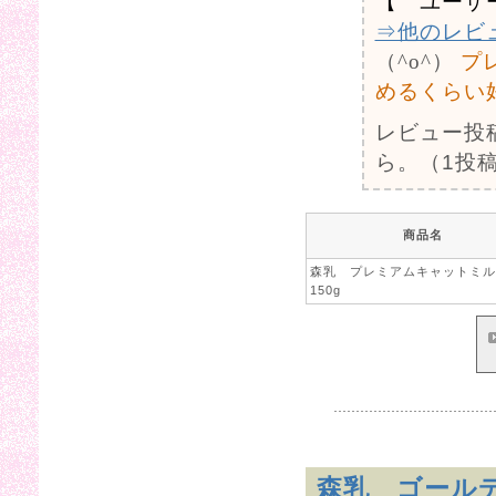
【 ユーザ
⇒他のレビ
（^o^）
プ
めるくらい
レビュー投
ら。（1投稿
商品名
森乳 プレミアムキャットミ
150g
森乳 ゴールデ