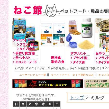
||
||
ユーザーレビュー一覧
キャットフード タイプ別絞り込み
おコメ(
水色の日は通販お休みです。
トップ
>
ミルク
2026年8月の定休日
日
月
火
水
木
金
土