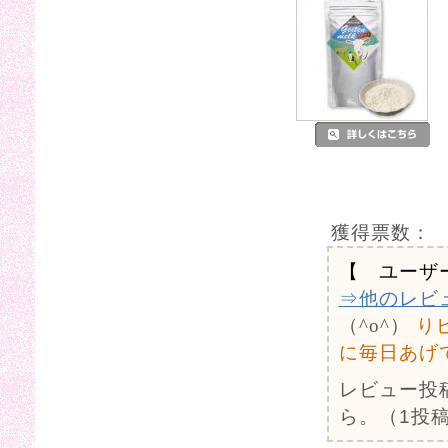
獲得票数：
【 ユーザ
⇒他のレビ
（^o^）
り
に毎日あげ
レビュー投
ら。（1投稿