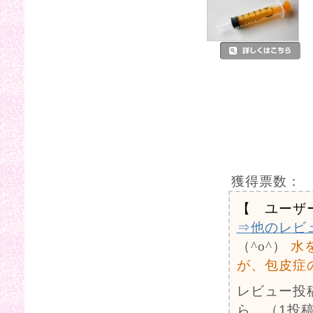
獲得票数：
【 ユーザ
⇒他のレビ
（^o^）
水
が、包皮症
レビュー投
ら。（1投稿