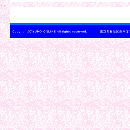
Copyright(C)YUHO-ONLINE All rights reserved. 東京都杉