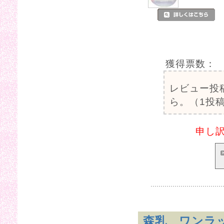
獲得票数：
レビュー投
ら。（1投稿
申し
森乳 ワンラ