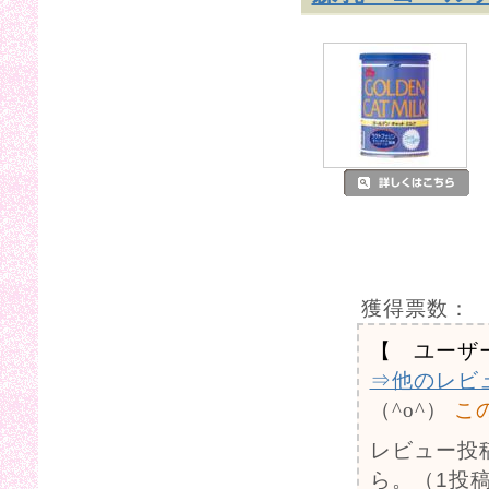
獲得票数：
【 ユーザ
⇒他のレビ
（^o^）
こ
レビュー投
ら。（1投稿