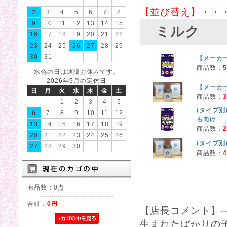
1
【並び替え】・・
2
3
4
5
6
7
8
9
10
11
12
13
14
15
ミルク
16
17
18
19
20
21
22
23
24
25
26
27
28
29
30
31
【メーカ
商品数：
5
水色の日は通販お休みです。
2026年9月の定休日
【メーカ
日
月
火
水
木
金
土
商品数：
3
1
2
3
4
5
(タイプ別
6
7
8
9
10
11
12
も向け
13
14
15
16
17
18
19
商品数：
2
20
21
22
23
24
25
26
(タイプ別
27
28
29
30
商品数：
4
商品数：0点
合計：
0円
【店長コメント】----------
生まれたばかりの