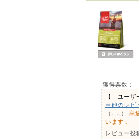
獲得票数：
【 ユーザ
⇒他のレビ
（-_-;）
高
います．
レビュー投