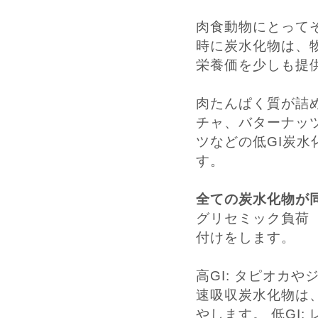
肉食動物にとって
時に炭水化物は、
栄養価を少しも提
肉たんぱく質が詰
チャ、バターナッ
ツなどの低GI炭水
す。
全ての炭水化物が
グリセミック負荷
付けをします。
高GI: タピオカ
速吸収炭水化物は
やします。 低GI