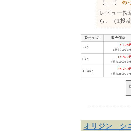
（-_-;）
め
レビュー投
ら。（1投稿
袋サイズ/
販売価格
7,128
2kg
(通常7,920円
17,622
6kg
(通常19,580円
25,740
11.4kg
(通常28,600円
オリジン 