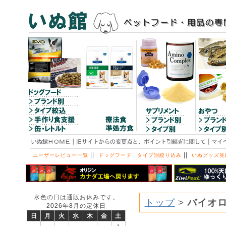
||
||
ユーザーレビュー一覧
ドッグフード タイプ別絞り込み
いぬグッズ見
水色の日は通販お休みです。
トップ
>
バイオ
2026年8月の定休日
日
月
火
水
木
金
土