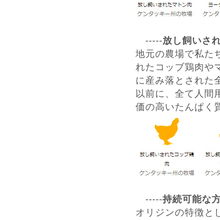
-----
放し飼いさ
地元の農場で私た
れたコッブ鶏肉や
に産み落とされた
以前に、全て人間
価の高いたんぱく
-----
持続可能な
オリジンの特徴と