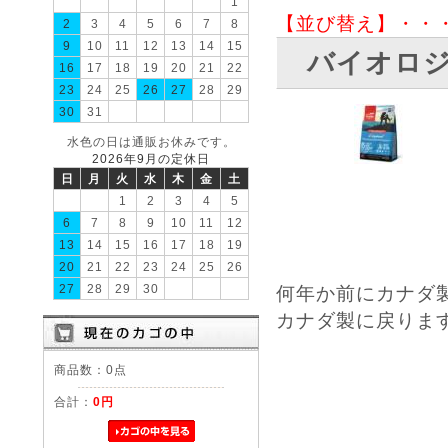
1
【並び替え】・・
2
3
4
5
6
7
8
9
10
11
12
13
14
15
バイオロ
16
17
18
19
20
21
22
23
24
25
26
27
28
29
30
31
水色の日は通販お休みです。
2026年9月の定休日
日
月
火
水
木
金
土
1
2
3
4
5
6
7
8
9
10
11
12
13
14
15
16
17
18
19
20
21
22
23
24
25
26
27
28
29
30
何年か前にカナダ
カナダ製に戻りま
商品数：0点
合計：
0円