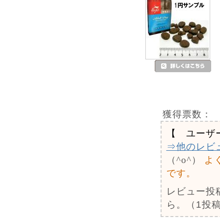
獲得票数：
【 ユーザ
⇒他のレビ
（^o^）
よ
です。
レビュー投
ら。（1投稿