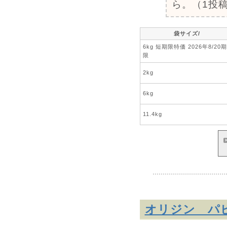
ら。（1投稿
袋サイズ/
6kg 短期限特価 2026年8/20期
限
2kg
6kg
11.4kg
オリジン 