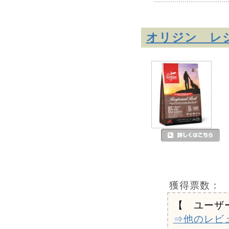
オリジン レ
獲得票数：
【 ユーザ
⇒他のレビ