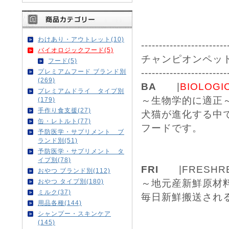
わけあり・アウトレット(10)
------------------------
バイオロジックフード(5)
チャンピオンペッ
フード(5)
------------------------
プレミアムフード ブランド別
(269)
BA
|
BIOLOGI
プレミアムドライ タイプ別
～生物学的に適正
(179)
手作り食支援(27)
犬猫が進化する中
缶・レトルト(77)
フードです。
予防医学・サプリメント ブ
ランド別(51)
予防医学・サプリメント タ
イプ別(78)
FRI
|FRESHREG
おやつ ブランド別(112)
おやつ タイプ別(180)
～地元産新鮮原材
ミルク(37)
毎日新鮮搬送され
用品各種(144)
シャンプー・スキンケア
(145)