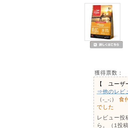
獲得票数：
【 ユーザ
⇒他のレビ
（-_-;）
食
でした
レビュー投
ら。（1投稿