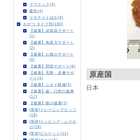
ママクック(4)
森乳(4)
リモナイトほか(9)
おやつ タイプ別(180)
【健康】泌尿器サポート
(1)
【健康】免疫力サポート
(2)
【健康】お腹のサポート
(8)
【健康】関節サポート(6)
原産国
【健康】毛艶・皮膚サポ
ート(4)
【健康】ニオイ軽減(5)
日本
【健康】歯・口腔の健康
(17)
【健康】眼の健康(3)
[形状]トレーニングビッツ
(19)
[形状]トッピング・ふりか
け(18)
[形状]ビスケット(11)
[形状]ボーロ(6)