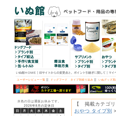
||
||
ユーザーレビュー一覧
ドッグフード タイプ別絞り込み
いぬグッズ見
水色の日は通販お休みです。
【 掲載カテゴリ
2026年8月の定休日
おやつ タイプ別
日
月
火
水
木
金
土