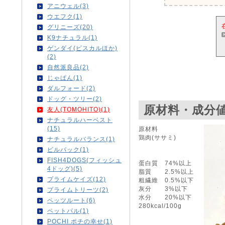
アニウェル(3)
ウエフク(1)
グリニーズ(20)
K9ナチュラル(1)
ゲンダイ(ビスカルほか)
(2)
自然派良品(2)
じゃぱん(1)
ダルフォード(2)
ドッグ・ツリー(2)
原材料・成分
友人(TOMOHITO)(1)
ナチュラルハーベスト
(15)
原材料
鶏肉(ササミ)
ナチュラルバランス(1)
ビルバック(1)
FISH4DOGS(フィッシュ
蛋白質 74%以上
4ドッグ)(5)
脂質 2.5%以上
プライムケイズ(12)
粗繊維 0.5%以下
灰分 3%以下
プライムトリーツ(2)
水分 20%以下
ペッツルート(6)
280kcal/100g
ペットパル(1)
POCHI ポチの幸せ(1)