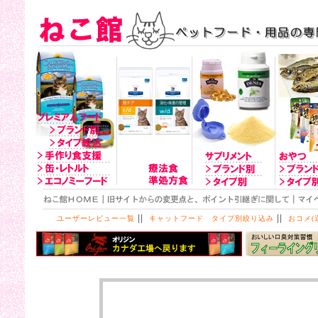
||
||
ユーザーレビュー一覧
キャットフード タイプ別絞り込み
おコメ(