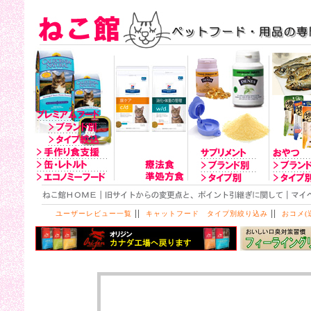
||
||
ユーザーレビュー一覧
キャットフード タイプ別絞り込み
おコメ(