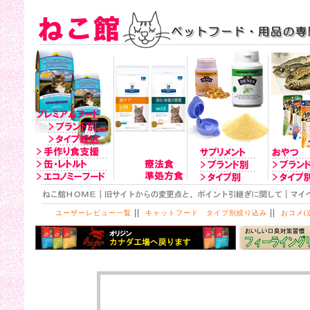
||
||
ユーザーレビュー一覧
キャットフード タイプ別絞り込み
おコメ(