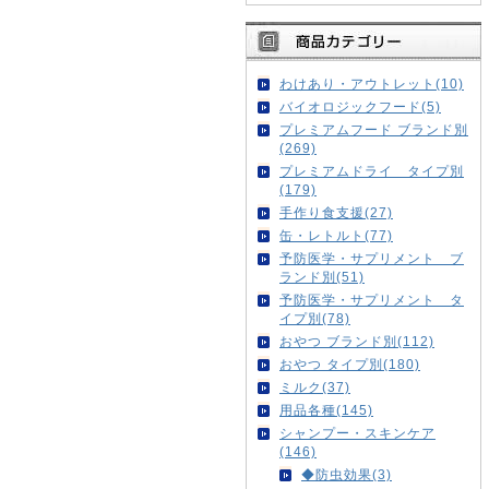
わけあり・アウトレット(10)
バイオロジックフード(5)
プレミアムフード ブランド別
(269)
プレミアムドライ タイプ別
(179)
手作り食支援(27)
缶・レトルト(77)
予防医学・サプリメント ブ
ランド別(51)
予防医学・サプリメント タ
イプ別(78)
おやつ ブランド別(112)
おやつ タイプ別(180)
ミルク(37)
用品各種(145)
シャンプー・スキンケア
(146)
◆防虫効果(3)