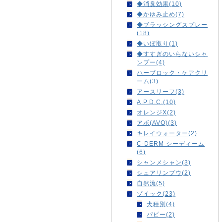
◆消臭効果(10)
◆かゆみ止め(7)
◆ブラッシングスプレー
(18)
◆いぼ取り(1)
◆すすぎのいらないシャ
ンプー(4)
ハーブロック・ケアクリ
ーム(3)
アースリーフ(3)
A.P.D.C.(10)
オレンジX(2)
アボ(AVO)(3)
キレイウォーター(2)
C-DERM シーディーム
(6)
シャンメシャン(3)
シュアリンプウ(2)
自然流(5)
ゾイック(23)
犬種別(4)
パピー(2)