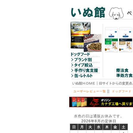
||
ユーザーレビュー一覧
ドッグフード
水色の日は通販お休みです。
2026年8月の定休日
日
月
火
水
木
金
土