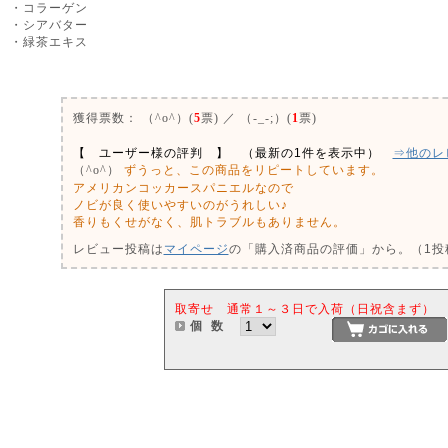
・コラーゲン
・シアバター
・緑茶エキス
0
獲得票数：
（^o^）(
5
票) ／ （-_-;）(
1
票)
【 ユーザー様の評判 】 （最新の1件を表示中）
⇒他のレ
ずうっと、この商品をリピートしています。
（^o^）
アメリカンコッカースパニエルなので
ノビが良く使いやすいのがうれしい♪
香りもくせがなく、肌トラブルもありません。
レビュー投稿は
マイページ
の「購入済商品の評価」から。（1投稿
取寄せ 通常１～３日で入荷（日祝含まず）
個 数