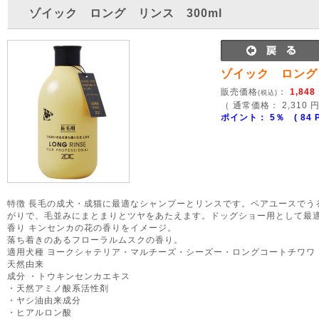
ゾイック ロング リンス 300ml
ゾイック ロング 
販売価格
：
1,848
(税込)
（ 通常価格： 2,310 
ポイント： 5％ ( 84 P
特徴 長毛の成犬・成猫に最適なシャンプーとリンスです。ペアユースでう
がりで、毛並みにまとまりとツヤをあたえます。ドッグショー用として最
香り キンセンカの花の香りをイメージ。
落ち着きのあるフローラルムスクの香り。
適用犬種 ヨークシャテリア・マルチーズ・シーズー・ロングコートチワワ
天然由来
成分 ・トウキンセンカエキス
・天然アミノ酸系活性剤
・ヤシ油由来成分
・ヒアルロン酸