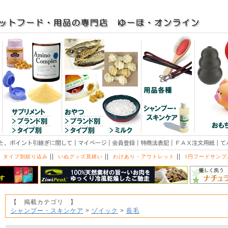
||
||
||
 タイプ別絞り込み
いぬグッズ見繕い
わけあり・アウトレット
1円フードサンプ
【 掲載カテゴリ 】
シャンプー・スキンケア
>
ゾイック
>
長毛