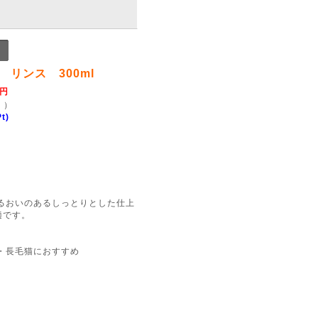
リンス 300ml
 円
円
）
t)
るおいのあるしっとりとした仕上
適です。
・長毛猫におすすめ