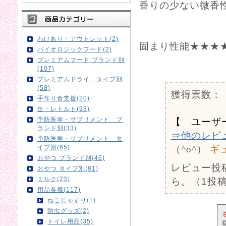
香りの少ない微香
わけあり・アウトレット(2)
固まり性能★★★
バイオロジックフード(2)
プレミアムフード ブランド別
0
(107)
プレミアムドライ タイプ別
(58)
獲得票数：
手作り食支援(20)
缶・レトルト(93)
予防医学・サプリメント ブ
【 ユーザ
ランド別(33)
⇒他のレビ
予防医学・サプリメント タ
イプ別(65)
（^o^）
ギ
おやつ ブランド別(46)
レビュー投
おやつ タイプ別(81)
ミルク(23)
ら。（1投稿
用品各種(117)
ねこじゃすり(1)
防虫グッズ(2)
トイレ用品(35)