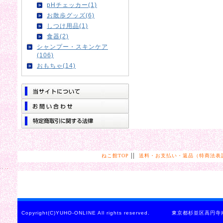
pHチェッカー(1)
お散歩グッズ(6)
しつけ用品(1)
食器(2)
シャンプー・スキンケア
(106)
おもちゃ(14)
||
ねこ館TOP
送料・お支払い・返品（特商法表
Copyright(C)YUHO-ONLINE All rights reserved. 東京都杉