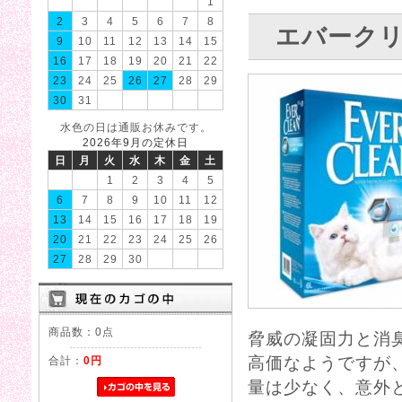
1
2
3
4
5
6
7
8
エバークリ
9
10
11
12
13
14
15
16
17
18
19
20
21
22
23
24
25
26
27
28
29
30
31
水色の日は通販お休みです。
2026年9月の定休日
日
月
火
水
木
金
土
1
2
3
4
5
6
7
8
9
10
11
12
13
14
15
16
17
18
19
20
21
22
23
24
25
26
27
28
29
30
商品数：0点
脅威の凝固力と消
高価なようですが
合計：
0円
量は少なく、意外