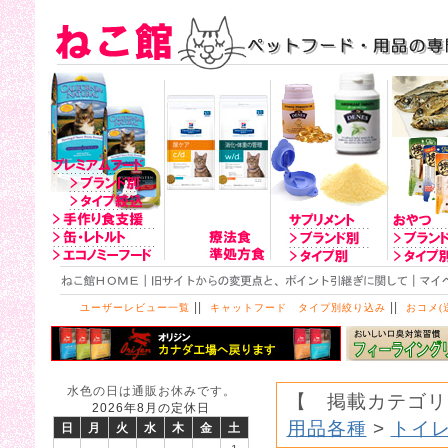
||
||
ユーザーレビュー一覧
キャットフード タイプ別絞り込み
おコメ(
水色の日は通販お休みです。
【 掲載カテゴリ
2026年8月の定休日
用品各種
>
トイ
日
月
火
水
木
金
土