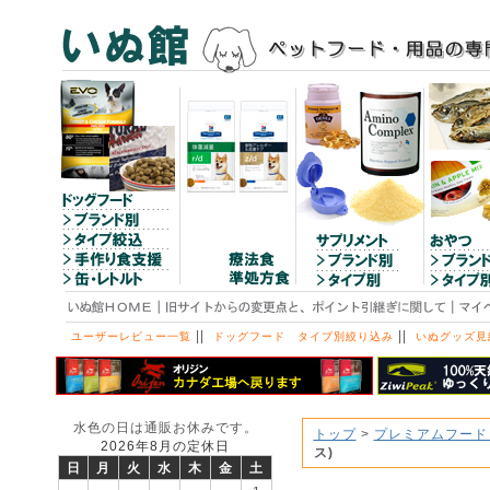
||
||
ユーザーレビュー一覧
ドッグフード タイプ別絞り込み
いぬグッズ見
水色の日は通販お休みです。
トップ
>
プレミアムフード
2026年8月の定休日
ス)
日
月
火
水
木
金
土