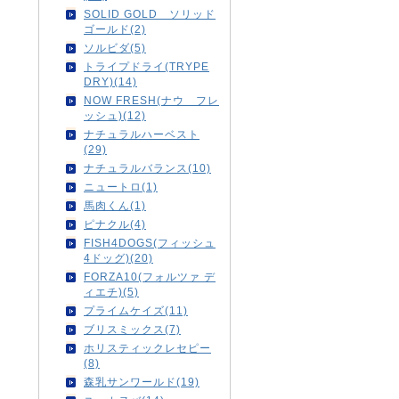
SOLID GOLD ソリッド
ゴールド(2)
ソルビダ(5)
トライプドライ(TRYPE
DRY)(14)
NOW FRESH(ナウ フレ
ッシュ)(12)
ナチュラルハーベスト
(29)
ナチュラルバランス(10)
ニュートロ(1)
馬肉くん(1)
ピナクル(4)
FISH4DOGS(フィッシュ
4ドッグ)(20)
FORZA10(フォルツァ デ
ィエチ)(5)
プライムケイズ(11)
ブリスミックス(7)
ホリスティックレセピー
(8)
森乳サンワールド(19)