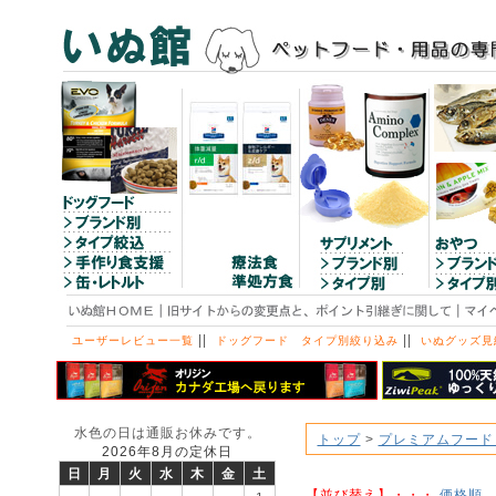
||
||
ユーザーレビュー一覧
ドッグフード タイプ別絞り込み
いぬグッズ見
水色の日は通販お休みです。
トップ
>
プレミアムフード
2026年8月の定休日
日
月
火
水
木
金
土
【並び替え】・・・
価格順