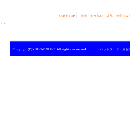
||
いぬ館TOP
送料・お支払い・返品（特商法表
Copyright(C)YUHO-ONLINE All rights reserved. ペットフード