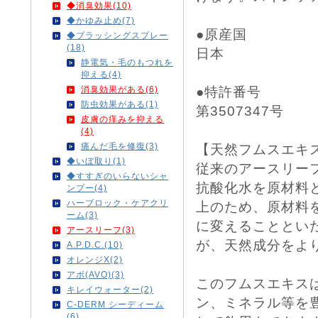
◆消臭効果(10)
◆かゆみ止め(7)
●原産国
◆ブラッシングスプレー
(18)
日本
静電気・毛のもつれを
抑える(4)
消臭効果がある(6)
●特許番号
防虫効果がある(1)
第3507347号
皮膚の痒みを抑える
(4)
痛んだ毛を修復(3)
【天然フムスエキ
◆いぼ取り(1)
従来のアースリー
◆すすぎのいらないシャ
抗酸化水を原材料
ンプー(4)
ハーブロック・ケアクリ
上のため、原材料
ーム(3)
に変えることとい
アースリーフ(3)
が、天然成分をよ
A.P.D.C.(10)
オレンジX(2)
アボ(AVO)(3)
このフムスエキス
キレイウォーター(2)
ン、ミネラル等を
C-DERM シーディーム
(6)