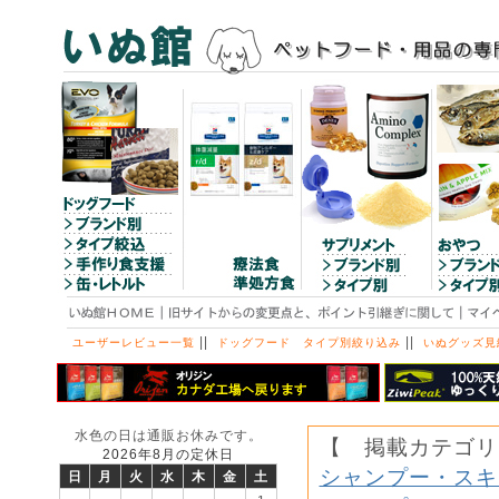
||
||
ユーザーレビュー一覧
ドッグフード タイプ別絞り込み
いぬグッズ見
水色の日は通販お休みです。
【 掲載カテゴリ
2026年8月の定休日
シャンプー・スキ
日
月
火
水
木
金
土