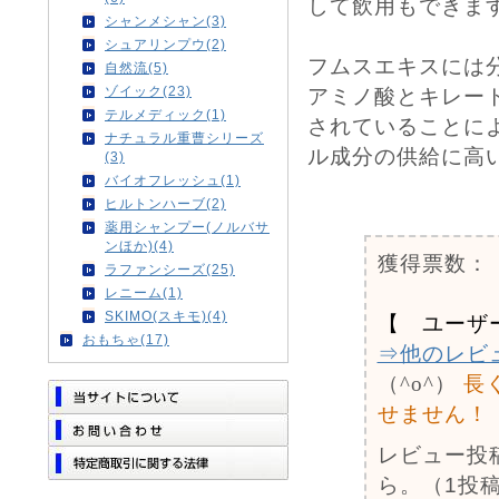
して飲用もできま
シャンメシャン(3)
シュアリンプウ(2)
フムスエキスには分
自然流(5)
ゾイック(23)
アミノ酸とキレー
テルメディック(1)
されていることに
ナチュラル重曹シリーズ
ル成分の供給に高
(3)
バイオフレッシュ(1)
0
ヒルトンハーブ(2)
薬用シャンプー(ノルバサ
ンほか)(4)
獲得票数：
ラファンシーズ(25)
レニーム(1)
SKIMO(スキモ)(4)
【 ユーザ
おもちゃ(17)
⇒他のレビ
（^o^）
長
せません！
レビュー投
ら。（1投稿