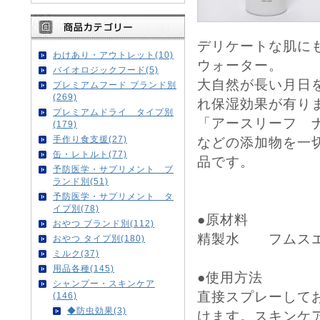
デリケートな肌に
わけあり・アウトレット(10)
ウォーター。
バイオロジックフード(5)
大自然が長い月日
プレミアムフード ブランド別
(269)
れ保湿効果が有り
プレミアムドライ タイプ別
「アースリーフ 
(179)
手作り食支援(27)
などの添加物を一
缶・レトルト(77)
品です。
予防医学・サプリメント ブ
ランド別(51)
予防医学・サプリメント タ
イプ別(78)
●原材料
おやつ ブランド別(112)
精製水 フムスエ
おやつ タイプ別(180)
ミルク(37)
用品各種(145)
●使用方法
シャンプー・スキンケア
直接スプレーして
(146)
◆防虫効果(3)
けます。スキンケ