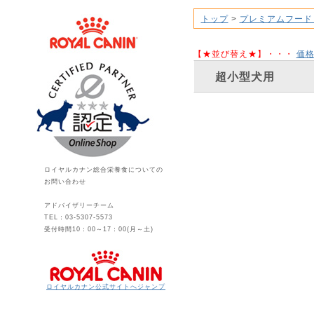
トップ
>
プレミアムフード
【★並び替え★】・・・
価
超小型犬用
ロイヤルカナン総合栄養食についての
お問い合わせ
アドバイザリーチーム
TEL：03-5307-5573
受付時間10：00～17：00(月～土)
ロイヤルカナン公式サイトへジャンプ