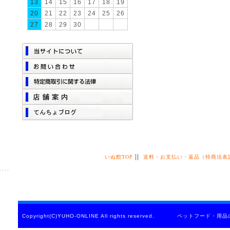
13
14
15
16
17
18
19
20
21
22
23
24
25
26
27
28
29
30
||
いぬ館TOP
送料・お支払い・返品（特商法表
Copyright(C)YUHO-ONLINE All rights reserved. ペットフード